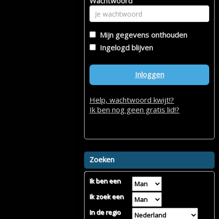
Wachtwoord
Mijn gegevens onthouden
Ingelogd blijven
Inloggen
Help, wachtwoord kwijt!?
Ik ben nog geen gratis lid!?
Zoeken
Ik ben een
Ik zoek een
In de regio