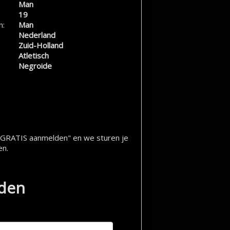
Man
19
n:
Man
Nederland
Zuid-Holland
Atletisch
Negroide
op "GRATIS aanmelden" en we sturen je
en.
lden