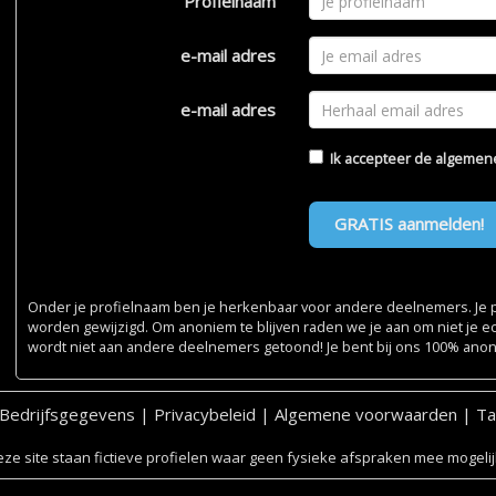
Profielnaam
e-mail adres
e-mail adres
Ik accepteer de
algemen
GRATIS aanmelden!
Onder je profielnaam ben je herkenbaar voor andere deelnemers. Je pr
worden gewijzigd. Om anoniem te blijven raden we je aan om niet je e
wordt niet aan andere deelnemers getoond! Je bent bij ons 100% ano
Bedrijfsgegevens
|
Privacybeleid
|
Algemene voorwaarden
|
Ta
ze site staan fictieve profielen waar geen fysieke afspraken mee mogelijk