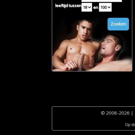
leeftijd tussen
en
Zoeken
© 2008-2026 |
Op de