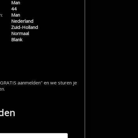
Man
44
n:
Man
Nederland
Zuid-Holland
Normaal
Blank
op "GRATIS aanmelden" en we sturen je
en.
lden