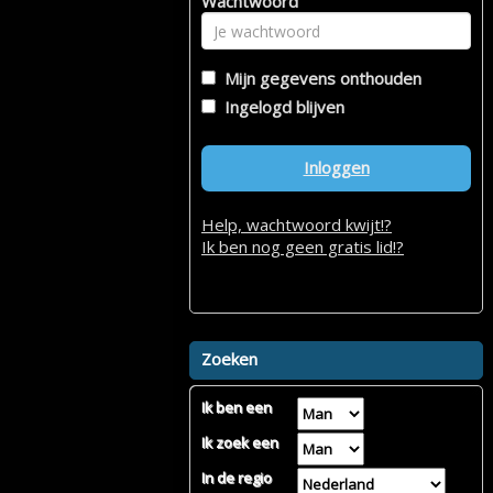
Wachtwoord
Mijn gegevens onthouden
Ingelogd blijven
Inloggen
Help, wachtwoord kwijt!?
Ik ben nog geen gratis lid!?
Zoeken
Ik ben een
Ik zoek een
In de regio